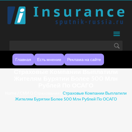
Портал о страховании
Перекл
навигац
Главная
Есть мнение
Реклама на сайте
Страховые Компании Выплатили
Жителям Бурятии Более 500 Млн
Рублей По ОСАГО
Home
/
СМИ О Страховании
/
Страховые Компании Выплатили
Жителям Бурятии Более 500 Млн Рублей По ОСАГО